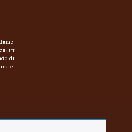
stiamo
sempre
ndo di
ione e