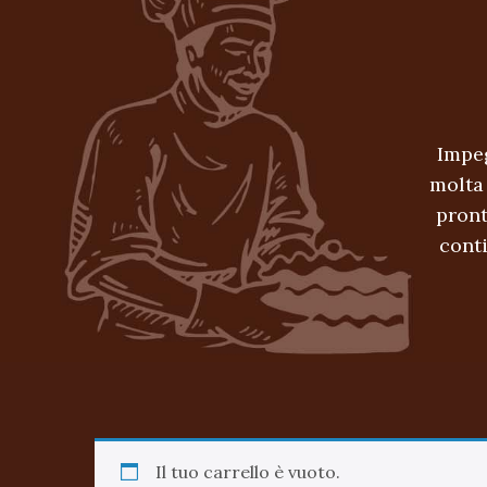
Impeg
molta
pront
conti
Il tuo carrello è vuoto.