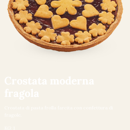
Crostata moderna
fragola
Crostata di pasta frolla farcita con confettura di
fragole.
KG: 1