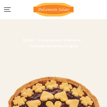
Home
.
Linea prima colazione
.
Crostata moderna fragola