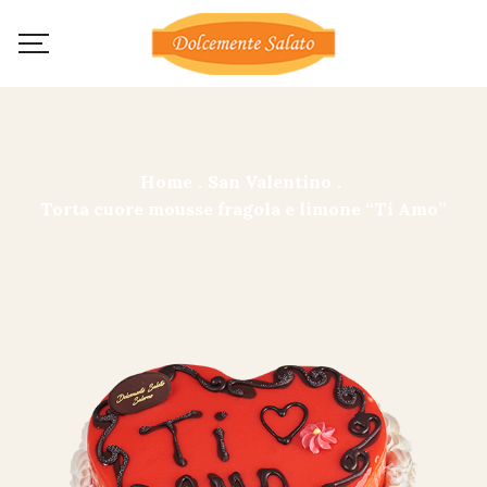
Home
.
San Valentino
.
Torta cuore mousse fragola e limone “Ti Amo”