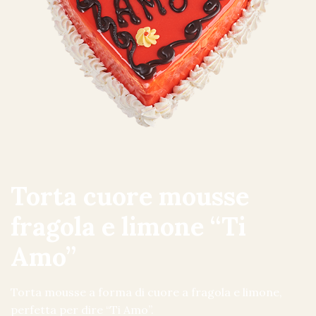
Torta cuore mousse
fragola e limone “Ti
Amo”
Torta mousse a forma di cuore a fragola e limone,
perfetta per dire “Ti Amo”.