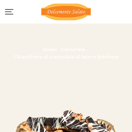
Home
.
Carnevale
.
Chiacchiere al cioccolato al latte e fondente