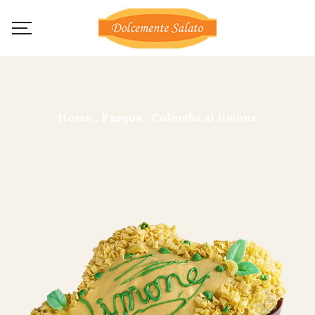
Home
.
Pasqua
.
Colomba al limone