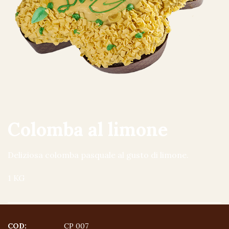
Colomba al limone
Deliziosa colomba pasquale al gusto di limone.
1 KG
COD:
CP 007