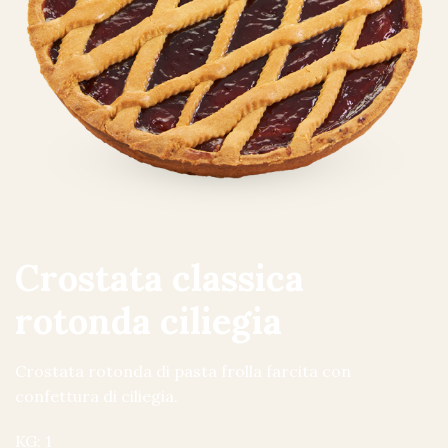
Crostata classica
rotonda ciliegia
Crostata rotonda di pasta frolla farcita con
confettura di ciliegia.
KG: 1