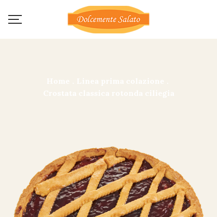
Home
.
Linea prima colazione
.
Crostata classica rotonda ciliegia