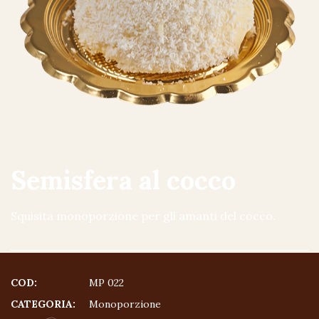
Semisfera al cocco
Squisita monoporzione per gli amanti del cocco.
COD:
MP 022
CATEGORIA:
Monoporzione