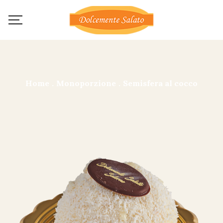
Home
.
Monoporzione
.
Semisfera al cocco